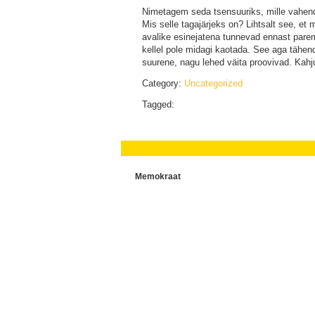
Nimetagem seda tsensuuriks, mille vahend
Mis selle tagajärjeks on? Lihtsalt see, et 
avalike esinejatena tunnevad ennast pare
kellel pole midagi kaotada. See aga tähen
suurene, nagu lehed väita proovivad. Kahj
Category:
Uncategorized
Tagged:
Memokraat