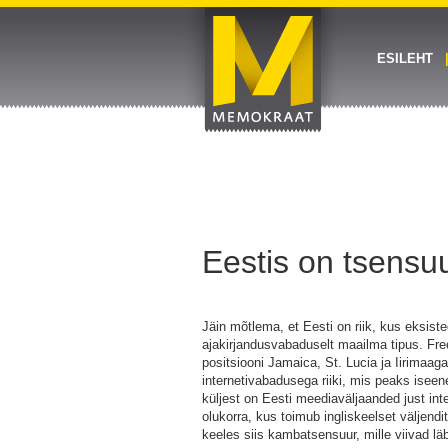
ESILEHT
Eestis on tsensu
Jäin mõtlema, et Eesti on riik, kus eksist
ajakirjandusvabaduselt maailma tipus. Fr
positsiooni Jamaica, St. Lucia ja Iirimaag
internetivabadusega riiki, mis peaks isee
küljest on Eesti meediaväljaanded just in
olukorra, kus toimub ingliskeelset väljend
keeles siis kambatsensuur, mille viivad 