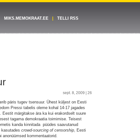
MIKS.MEMOKRAAT.EE
TELLI RSS
ur
sept. 8, 2009 |
26
eerib päris tugev tsensuur. Ühest küljest on Eesti
eedom Pressi tabelis oleme kohal 14-17 jagades
a. Eestit märgitakse ära ka kui erakordselt suure
nesest tagama demokraatia toimimise. Teisest
ternetis kanda kinnitada püüdes saavutanud
it kasutades
crowd-sourcing of censorship
, Eesti
läbi anonüümsed kommentaatorid.