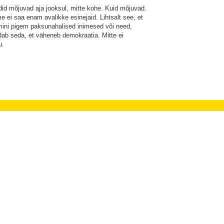
id mõjuvad aja jooksul, mitte kohe. Kuid mõjuvad.
me ei saa enam avalikke esinejaid. Lihtsalt see, et
mini pigem paksunahalised inimesed või need,
dab seda, et väheneb demokraatia. Mitte ei
u.