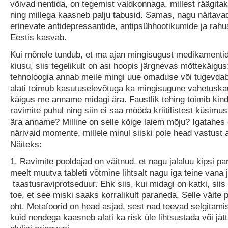
võivad nentida, on tegemist valdkonnaga, millest räägitak
ning millega kaasneb palju tabusid. Samas, nagu näitava
erinevate antidepressantide, antipsühhootikumide ja rahus
Eestis kasvab.
Kui mõnele tundub, et ma ajan mingisugust medikamenti
kiusu, siis tegelikult on asi hoopis järgnevas mõttekäigus
tehnoloogia annab meile mingi uue omaduse või tugevdab
alati toimub kasutuselevõtuga ka mingisugune vahetuskau
käigus me anname midagi ära. Faustlik tehing toimib kind
ravimite puhul ning siin ei saa mööda kriitilistest küsimu
ära anname? Milline on selle kõige laiem mõju? Igatahes
närivaid momente, millele minul siiski pole head vastust a
Näiteks:
1. Ravimite pooldajad on väitnud, et nagu jalaluu kipsi p
meelt muutva tableti võtmine lihtsalt nagu iga teine vana 
taastusraviprotseduur. Ehk siis, kui midagi on katki, sii
toe, et see miski saaks korralikult paraneda. Selle väite 
oht. Metafoorid on head asjad, sest nad teevad selgitamis
kuid nendega kaasneb alati ka risk üle lihtsustada või jä