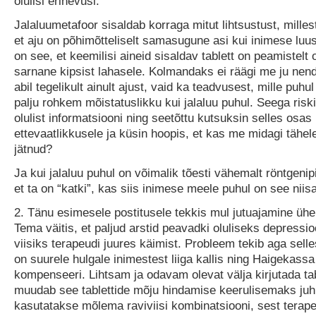
olulisi erinevusi.
Jalaluumetafoor sisaldab korraga mitut lihtsustust, milles
et aju on põhimõtteliselt samasugune asi kui inimese luus
on see, et keemilisi aineid sisaldav tablett on peamistelt
sarnane kipsist lahasele. Kolmandaks ei räägi me ju nend
abil tegelikult ainult ajust, vaid ka teadvusest, mille puhul
palju rohkem mõistatuslikku kui jalaluu puhul. Seega ris
olulist informatsiooni ning seetõttu kutsuksin selles osas
ettevaatlikkusele ja küsin hoopis, et kas me midagi tähel
jätnud?
Ja kui jalaluu puhul on võimalik tõesti vähemalt röntgenipi
et ta on “katki”, kas siis inimese meele puhul on see niis
2. Tänu esimesele postitusele tekkis mul jutuajamine ühe
Tema väitis, et paljud arstid peavadki oluliseks depressi
viisiks terapeudi juures käimist. Probleem tekib aga selle
on suurele hulgale inimestest liiga kallis ning Haigekassa
kompenseeri. Lihtsam ja odavam olevat välja kirjutada tab
muudab see tablettide mõju hindamise keerulisemaks juh
kasutatakse mõlema raviviisi kombinatsiooni, sest terape