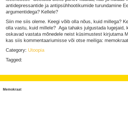
antidepressantide ja antipsühhootikumide turundamine Ees
argumentidega? Kellele?
Siin me siis oleme. Keegi võib olla nõus, kuid millega? K
olla vastu, kuid millele? Aga tahaks julgustada lugejaid,
oskavad vastata mõnedele neist küsimustest kirjutama 
kas siis kommentaariumisse või otse meiliga: memokra
Category:
Utoopia
Tagged:
Memokraat