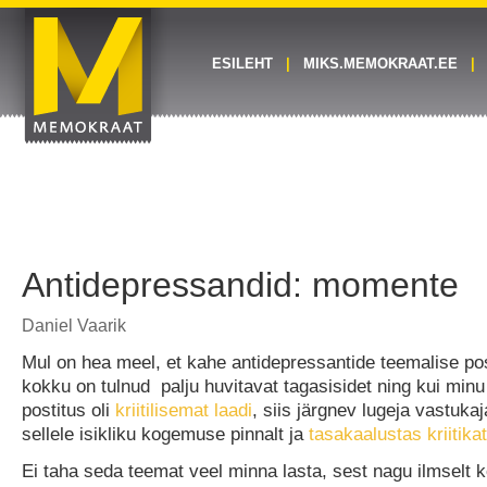
ESILEHT
MIKS.MEMOKRAAT.EE
Antidepressandid: momente
Daniel Vaarik
Mul on hea meel, et kahe antidepressantide teemalise po
kokku on tulnud palju huvitavat tagasisidet ning kui minu
postitus oli
kriitilisemat laadi
, siis järgnev lugeja vastuka
sellele isikliku kogemuse pinnalt ja
tasakaalustas kriitikat
Ei taha seda teemat veel minna lasta, sest nagu ilmselt k