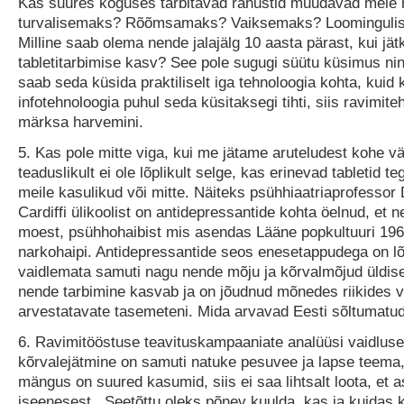
Kas suures koguses tarbitavad rahustid muudavad meie
turvalisemaks? Rõõmsamaks? Vaiksemaks? Loominguli
Milline saab olema nende jalajälg 10 aasta pärast, kui jät
tabletitarbimise kasv? See pole sugugi süütu küsimus ni
saab seda küsida praktiliselt iga tehnoloogia kohta, kuid 
infotehnoloogia puhul seda küsitaksegi tihti, siis ravimit
märksa harvemini.
5. Kas pole mitte viga, kui me jätame aruteludest kohe väl
teaduslikult ei ole lõplikult selge, kas erinevad tabletid teg
meile kasulikud või mitte. Näiteks psühhiaatriaprofessor
Cardiffi ülikoolist on antidepressantide kohta öelnud, et 
moest, psühhohaibist mis asendas Lääne popkultuuri 196
narkohaipi. Antidepressantide seos enesetappudega on lõ
vaidlemata samuti nagu nende mõju ja kõrvalmõjud üldise
nende tarbimine kasvab ja on jõudnud mõnedes riikides 
arvestatavate tasemeteni. Mida arvavad Eesti sõltumatu
6. Ravimitööstuse teavituskampaaniate analüüsi vaidluse
kõrvalejätmine on samuti natuke pesuvee ja lapse teema,
mängus on suured kasumid, siis ei saa lihtsalt loota, et a
iseenesest. Seetõttu oleks põnev kuulda, kas ja kuidas 