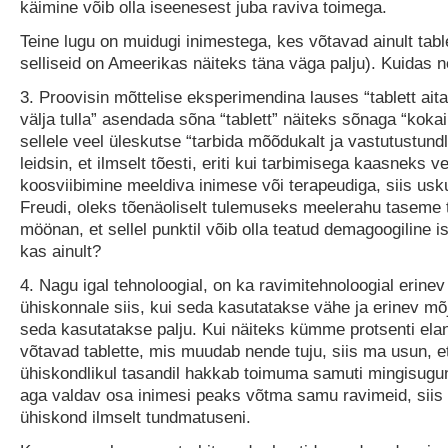
käimine võib olla iseenesest juba raviva toimega.
Teine lugu on muidugi inimestega, kes võtavad ainult table
selliseid on Ameerikas näiteks täna väga palju). Kuidas n
3. Proovisin mõttelise eksperimendina lauses “tablett ait
välja tulla” asendada sõna “tablett” näiteks sõnaga “kokai
sellele veel üleskutse “tarbida mõõdukalt ja vastutustundl
leidsin, et ilmselt tõesti, eriti kui tarbimisega kaasneks ve
koosviibimine meeldiva inimese või terapeudiga, siis usk
Freudi, oleks tõenäoliselt tulemuseks meelerahu taseme
möönan, et sellel punktil võib olla teatud demagoogiline i
kas ainult?
4. Nagu igal tehnoloogial, on ka ravimitehnoloogial erine
ühiskonnale siis, kui seda kasutatakse vähe ja erinev mõj
seda kasutatakse palju. Kui näiteks kümme protsenti ela
võtavad tablette, mis muudab nende tuju, siis ma usun, et
ühiskondlikul tasandil hakkab toimuma samuti mingisugu
aga valdav osa inimesi peaks võtma samu ravimeid, siis
ühiskond ilmselt tundmatuseni.