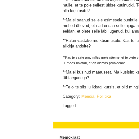
mulle, et te pole sellest üldse kuulnudki. T
alla kirjutasite?
**Ma ei saanud sellele esimesele punktile v
mehed ütlevad, et nad ei saa selle ajaga h
eeldan, et olete selle läbi lugenud, kui anna
**Palun vastake mu küsimusele. Kas te luge
allkirja andsite?
**Kas te saate aru, milles meie näeme, et te olete 
IT-mees hoiatab, et on olemas probleemid.
**Ma ei küsinud määrusest. Ma küsisin: ka
tähtaegadega?
**Te olite siis ju ikkagi kursis, et olid min
Category:
Meedia
,
Poliitika
Tagged:
Memokraat