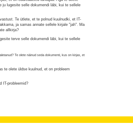
e ju lugesite selle dokumendi läbi, kui te sellele
astust. Te ütlete, et te polnud kuulnudki, et IT-
akkama, ja samas annate sellele kirjale "jah". Ma
te allkirja?
site terve selle dokumendi läbi, kui te sellele
valetanud? Te olete näinud seda dokumenti, kus on kirjas, et
s te olete üldse kuulnud, et on probleem
gid IT-probleemid?