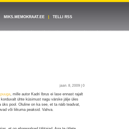
MIKS.MEMOKRAAT.EE
TELLI RSS
jaan. 8, 2009 |
0
ipuuga
, mille autor Kadri Ibrus ei lase ennast rajalt
l korduvalt ühte küsimust nagu värske jälje üles
 üks pool. Oluline on ka see, et ta näib teadvat,
vad või liikuma peaksid. Vahva.
rjas, et on ebareaalsed tähtajad. Aga te ütlete