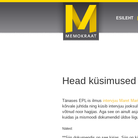
ESILEHT
Head küsimused
Tänases EPL-is ilmus
intervjuu Maret Mar
kõrvale juhtida ning küsib intervjuu jooksu
võtnud noor hagijas. Aga see on ainult asja
kuidas ja mismoodi dokumendid üldse liigu
Näited:
**Siin dokumendis on see kirjas. Siin on ki