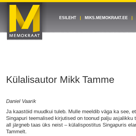
ESILEHT
MIKS.MEMOKRAAT.EE
Külalisautor Mikk Tamme
Daniel Vaarik
Ja kaastöid muudkui tuleb. Mulle meeldib väga ka see, e
Singapuri teemalised kirjutised on toonud palju asjalikku 
all järgneb taas üks neist – külalispostitus Singapuris el
Tammelt.