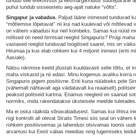
tundub see efektiivsus ja eesmärgikindlus suurepärane ag
puhul tundub sisseostetu aeg-ajalt natuke “võlts”.
Singapur ja vabadus.
Paljud lääne inimesed tunduvad ka
“mõtlemise lõpetavat” nii kui nad kuulevad või mõtlevad v
on vähem vabadusi kui neil kombeks. Samas kui nüüd mõ
millised on need hirmsad reeglid Singapuris? Prügi maha
vastased reeglid tunduvad loogilised saarel, mis on väik
Hiiumaa ja kus elab rohkem kui 4 miljonit inimest (eriti 
Aasiale).
Nätsu närimise keeld jõustati kuuldavasti selle tõttu, et 
maha viskasid ja nii edasi. Minu kogemus avaliku korra r
Singapuris pigem positiivne. Eriti kuna nüüdseks pole Si
(vähemalt nähtavalt aga väidatavalt ka reaalselt) politseir
peaksid politseid kartma. Enamus reegleid on saanud sot
normiks, mida rakendatakse üksteisele meelde tuletades
Ma ei oska rääkida sõnavabadusest. Samas kui lihtsa i
riigi kontrolli all olevat Straits Timesi siis seal on vähem 
rohkem positiivsemas ja lahendusi otsivamas toonis uudi
arvamusi kui Eesti vabas meedias ning lugemiseks leid