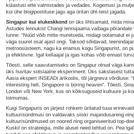
külastusi ette valmistades ja vedades. Kogemusi ja mulj
kui ühe blogipostituse jagu aga üritan üht-teist jagada.
Singapur kui elukeskkond
on üks lihtsamaid, mida mina
Astudes lennukist Changi lennujaama vaibaga põrandale
tunne: “Nüüd võib mitte muretseda, midagi ootamatut ei ju
väga suurel osal ajast ongi. Taksod sõidavad, teenindaja
metroosüsteem, nagu ka enamus kogu Singapurist, on p
ja efektiivne. Igal kellaajal ja igas kohas võib ennast turva
Tõesti, selle saavutamiseks on Singapur olnud väga karm
üks huvitav sotsiaalne eksperiment. Üks sakslasest tutta
Aasia ekspert INSEADi ärikoolis, tõi järgneva võrdluse: “
interesting hell, Singapore is boring heaven”. Tõesti, Sina
London või New York, kus on kõiksuguseid kultuure ja k
toimumas.
Kuigi Singapuris on järjest rohkem üritatud tuua erinevaid
kultuurisündmusi on valdavaks siiski majandusareng nin
kultuurisündmused on noored ning organiseeritud top-dow
Kuskil on strateegia, mille alusel need tehtud on. Pea igal