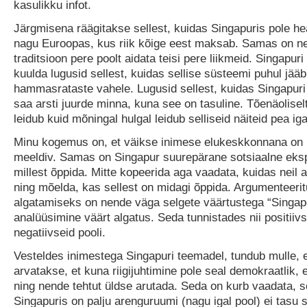
kasulikku infot.
Järgmisena räägitakse sellest, kuidas Singapuris pole h
nagu Euroopas, kus riik kõige eest maksab. Samas on ne
traditsioon pere poolt aidata teisi pere liikmeid. Singapuri k
kuulda lugusid sellest, kuidas sellise süsteemi puhul jääb
hammasrataste vahele. Lugusid sellest, kuidas Singapuri
saa arsti juurde minna, kuna see on tasuline. Tõenäoliselt
leidub kuid mõningal hulgal leidub selliseid näiteid pea igas
Minu kogemus on, et väikse inimese elukeskkonnana on
meeldiv. Samas on Singapur suurepärane sotsiaalne eks
millest õppida. Mitte kopeerida aga vaadata, kuidas neil 
ning mõelda, kas sellest on midagi õppida. Argumenteerit
algatamiseks on nende väga selgete väärtustega “Singapo
analüüsimine väärt algatus. Seda tunnistades nii positiivs
negatiivseid pooli.
Vesteldes inimestega Singapuri teemadel, tundub mulle, e
arvatakse, et kuna riigijuhtimine pole seal demokraatlik, e
ning nende tehtut üldse arutada. Seda on kurb vaadata, s
Singapuris on palju arenguruumi (nagu igal pool) ei tasu s