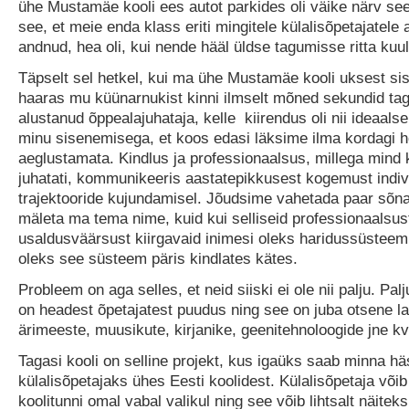
ühe Mustamäe kooli ees autot parkides oli väike närv see
see, et meie enda klass eriti mingitele külalisõpetajatele 
andnud, hea oli, kui nende hääl üldse tagumisse ritta kuul
Täpselt sel hetkel, kui ma ühe Mustamäe kooli uksest sis
haaras mu küünarnukist kinni ilmselt mõned sekundid taga
alustanud õppealajuhataja, kelle kiirendus oli nii ideaalse
minu sisenemisega, et koos edasi läksime ilma kordagi 
aeglustamata. Kindlus ja professionaalsus, millega mind 
juhatati, kommunikeeris aastatepikkusest kogemust indiv
trajektooride kujundamisel. Jõudsime vahetada paar sõna
mäleta ma tema nime, kuid kui selliseid professionaalsust
usaldusväärsust kiirgavaid inimesi oleks haridussüsteemis
oleks see süsteem päris kindlates kätes.
Probleem on aga selles, et neid siiski ei ole nii palju. Pal
on headest õpetajatest puudus ning see on juba otsene la
ärimeeste, muusikute, kirjanike, geenitehnoloogide jne kva
Tagasi kooli on selline projekt, kus igaüks saab minna hä
külalisõpetajaks ühes Eesti koolidest. Külalisõpetaja või
koolitunni omal vabal valikul ning see võib lihtsalt näiteks