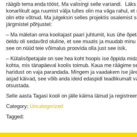
räägib tema enda tööst. Ma valisingi selle variandi. Läks 
konarlikult aga ruumist välja tulles olin ma väga rahul, et
olin ette võtnud. Ma julgeksin selles projektis osalemist 
järgmistel põhjustel:
– Ma mäletan oma kooliajast paari juhtumit, kus ühe õpeta
öeldu oli sedavõrd oluline, et see muutis ja muudab minu v
see on nüüd teie võimalus proovida olla just see isik.
– Külalisõpetajale on see hea koht hoopis ise õppida midag
kohta, mis tänapäeval koolis toimub. Kaua me räägime sel
haridust on vaja parandada. Mingem ja vaadakem ise jär
asjad käivad, see võib anda ideid edaspidi teadlikumalt va
otsustada.
Selle aasta Tagasi kooli on jälle käima läinud ja registre
Category:
Uncategorized
Tagged: