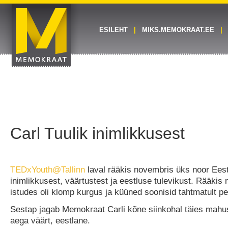
ESILEHT
MIKS.MEMOKRAAT.EE
Carl Tuulik inimlikkusest
TEDxYouth@Tallinn
laval rääkis novembris üks noor Ees
inimlikkusest, väärtustest ja eestluse tulevikust. Rääkis ni
istudes oli klomp kurgus ja küüned soonisid tahtmatult p
Sestap jagab Memokraat Carli kõne siinkohal täies mahu
aega väärt, eestlane.