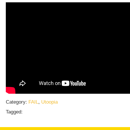
Category:
FAIL
,
Utoopia
Tagged: