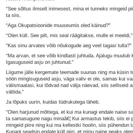
“See sõltus ilmselt inimesest, mina ei tunneks mingeid pii
ta siis.
“Aga Okupatsioonide muuseumis oled käinud?”
“Olen küll. See pilt, mis seal räägitakse, mulle ei meeldi,”
“Kas sinu arvates võib nõukogude aeg veel tagasi tulla?”
“Ma arvan, et see võib kindlasti juhtuda. Ajalugu muutub
Igasuguseid asju on juhtunud.”
Liigume jälle kergemate teemade suunas ning ma küsin t
söön mingisuguseid asju, väga valiv ei ole, samas kui va
välismaalasi, kui lõdvad nad välja näevad, siis selliseid 
vältida.”
Ja lõpuks uurin, kuidas tüdrukutega läheb.
“Olen harjunud mõttega, et kui ma kunagi endale naise saa
ta samasugune nagu minaâ€¦ Kui armastus tekib, siis ei
mingeid piire ning kui ma kellestki hoolin, siis pühendun t
Kunagi seadsin endale küll piiri, et minu naine peaks ole