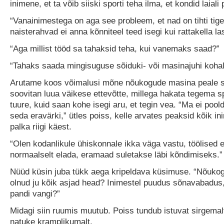
inimene, et ta võib siiski sporti teha ilma, et kondid laial
“Vanainimestega on aga see probleem, et nad on tihti ti
naisterahvad ei anna kõnniteel teed isegi kui rattakella la
“Aga millist tööd sa tahaksid teha, kui vanemaks saad?”
“Tahaks saada mingisuguse sõiduki- või masinajuhi kohal
Arutame koos võimalusi mõne nõukogude masina peale 
soovitan luua väikese ettevõtte, millega hakata tegema sp
tuure, kuid saan kohe isegi aru, et tegin vea. “Ma ei pool
seda eravärki,” ütles poiss, kelle arvates peaksid kõik 
palka riigi käest.
“Olen kodanlikule ühiskonnale ikka väga vastu, töölised e
normaalselt elada, eramaad suletakse läbi kõndimiseks.”
Nüüd küsin juba tükk aega kripeldava küsimuse. “Nõukog
olnud ju kõik asjad head? Inimestel puudus sõnavabadus, 
pandi vangi?”
Midagi siin ruumis muutub. Poiss tundub istuvat sirgemalt
natuke kramplikumalt.