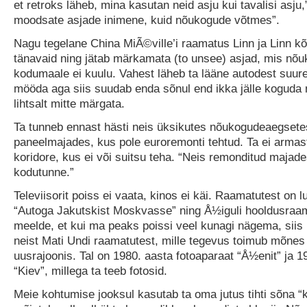
et retroks läheb, mina kasutan neid asju kui tavalisi asju,
moodsate asjade inimene, kuid nõukogude võtmes”.
Nagu tegelane China MiÃ©ville’i raamatus Linn ja Linn 
tänavaid ning jätab märkamata (to unsee) asjad, mis nõ
kodumaale ei kuulu. Vahest läheb ta lääne autodest suur
mööda aga siis suudab enda sõnul end ikka jälle koguda 
lihtsalt mitte märgata.
Ta tunneb ennast hästi neis üksikutes nõukogudeaegsete
paneelmajades, kus pole euroremonti tehtud. Ta ei armast
koridore, kus ei või suitsu teha. “Neis remonditud majad
kodutunne.”
Televiisorit poiss ei vaata, kinos ei käi. Raamatutest on l
“Autoga Jakutskist Moskvasse” ning Å½iguli hooldusraam
meelde, et kui ma peaks poissi veel kunagi nägema, siis k
neist Mati Undi raamatutest, mille tegevus toimub mõnes 
uusrajoonis. Tal on 1980. aasta fotoaparaat “Å½enit” ja 1
“Kiev”, millega ta teeb fotosid.
Meie kohtumise jooksul kasutab ta oma jutus tihti sõna 