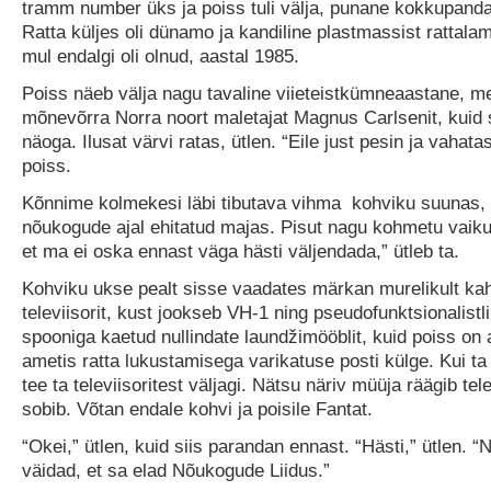
tramm number üks ja poiss tuli välja, punane kokkupanda
Ratta küljes oli dünamo ja kandiline plastmassist rattal
mul endalgi oli olnud, aastal 1985.
Poiss näeb välja nagu tavaline viieteistkümneaastane, 
mõnevõrra Norra noort maletajat Magnus Carlsenit, kuid
näoga. Ilusat värvi ratas, ütlen. “Eile just pesin ja vahata
poiss.
Kõnnime kolmekesi läbi tibutava vihma kohviku suunas,
nõukogude ajal ehitatud majas. Pisut nagu kohmetu vaik
et ma ei oska ennast väga hästi väljendada,” ütleb ta.
Kohviku ukse pealt sisse vaadates märkan murelikult kah
televiisorit, kust jookseb VH-1 ning pseudofunktsionalistlik
spooniga kaetud nullindate laundžimööblit, kuid poiss on a
ametis ratta lukustamisega varikatuse posti külge. Kui ta 
tee ta televiisoritest väljagi. Nätsu näriv müüja räägib tel
sobib. Võtan endale kohvi ja poisile Fantat.
“Okei,” ütlen, kuid siis parandan ennast. “Hästi,” ütlen. “Ni
väidad, et sa elad Nõukogude Liidus.”