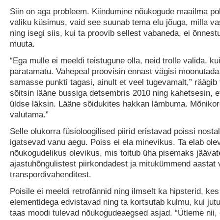
Siin on aga probleem. Kiindumine nõukogude maailma pol
valiku küsimus, vaid see suunab tema elu jõuga, milla vas
ning isegi siis, kui ta proovib sellest vabaneda, ei õnnest
muuta.
“Ega mulle ei meeldi teistugune olla, neid trolle valida, k
paratamatu. Vahepeal proovisin ennast vägisi moonutada,
samasse punkti tagasi, ainult et veel tugevamalt,” räägib 
sõitsin lääne bussiga detsembris 2010 ning kahetsesin, et
üldse läksin. Lääne sõidukites hakkan lämbuma. Mõnikor
valutama.”
Selle olukorra füsioloogilised piirid eristavad poissi nosta
igatsevad vanu aegu. Poiss ei ela minevikus. Ta elab ole
nõukogudelikus olevikus, mis toitub üha pisemaks jäävat
ajastuhõngulistest piirkondadest ja mitukümmend aastat
transpordivahenditest.
Poisile ei meeldi retrofännid ning ilmselt ka hipsterid, ke
elementidega edvistavad ning ta kortsutab kulmu, kui jut
taas moodi tulevad nõukogudeaegsed asjad. “Ütleme nii, e