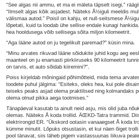
“See algas nii ammu, et ma ei mäleta täpselt isegi,” räägi
“Ilmselt algas kõik asjadest. Näiteks Å½iguli meeldis mul
välismaa autod.” Poisil on kahju, et null-seitsmese Å½igu
lõpetati, kuid ta loodab ühe sellise endale kunagi hankida
hea hooldusega võib sellisega sõita miljon kilomeetrit.
“Aga lääne autod on ju tegelikult paremad?” küsin mina.
“Minu arvates rikuvad lääne sõidukite juhid kogu aeg eesk
maanteel on ju enamasti piirkiiruseks 90 kilomeetrit tunnis
on tarvis, et auto sõidab kiiremini?”.
Poiss kirjeldab mõningaid põhimõtteid, mida tema arvate
toodete puhul jälgima: “Esiteks, oleks hea, kui pole disaini
teiseks peaks asjad olema praktilised ning kolmandaks 
olema olnud pikka aega tootmises.”
Tänapäeval kasutab ta ainult neid asju, mis olid juba nõu
olemas. Näiteks Å koda trollid. ÄŒKD-Tatra trammid. Dii
elektrirongid ER. “Ükskord ootasin vanaaegset Å koda trol
kümme minutit. Lõpuks otsustasin, et kui näen õiget trolli
pool tänavat, siis läheb pigem vastassuunas liikuva peale