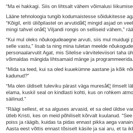
“Ma ei hakkagi. Siis on lihtsalt vähem võimalusi liikumise
Lääne tehnoloogia tungib kodumaistesse sõidukitesse a
“Kõigil, eriti üliõpilastel on arvutidâ€¦ mingid asjad on vee
mingi tahvel onâ€¦ Viljandi rongis on selliseid vähem,” rä
“Kui mul oleks nõukogudeaegne arvuti, siis mul muidugi 
selle vastu,” lisab ta ning mina tuletan meelde nõukogude
personaalarvutit Agat, mis Silelise värviteleviisori taha ü
võimaldas mängida lihtsamaid mänge ja programmeerida
“Mida sa teed, kui sa oled kuuekümne aastane ja kõik nõ
kadunud?”
“Ma olen üldiselt tuleviku pärast väga muresâ€¦ ilmselt 
elama, kuskil seal on kindlasti kohti, kus on rohkem atmo
säilinud.”
“Räägi sellest, et sa alguses arvasid, et sa oled üldse va
ütleb Kristi, kes on meid põhiliselt kõrvalt kuulanud. “See 
poiss ja räägib, kuidas ta pidas ennast pikka aega vanai
Aasta eest võttis ennast tõsiselt käsile ja sai aru, et ta i