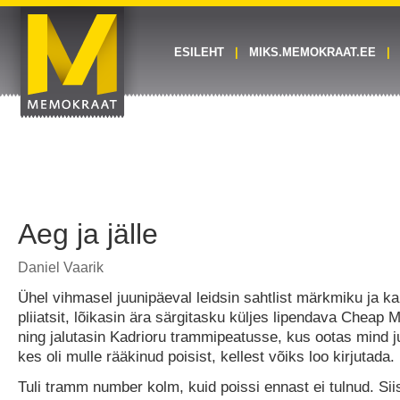
ESILEHT
MIKS.MEMOKRAAT.EE
Aeg ja jälle
Daniel Vaarik
Ühel vihmasel juunipäeval leidsin sahtlist märkmiku ja ka
pliiatsit, lõikasin ära särgitasku küljes lipendava Cheap
ning jalutasin Kadrioru trammipeatusse, kus ootas mind ju
kes oli mulle rääkinud poisist, kellest võiks loo kirjutada.
Tuli tramm number kolm, kuid poissi ennast ei tulnud. Si