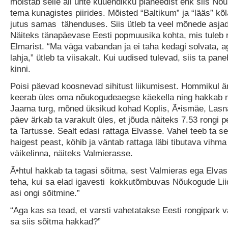
mõistab selle all ühte kuuendikku planeedist ehk siis Nõu
tema kunagistes piirides. Mõisted “Baltikum” ja “lääs” k
jutus samas tähenduses. Siis ütleb ta veel mõnede asjad
Näiteks tänapäevase Eesti popmuusika kohta, mis tuleb 
Elmarist. “Ma väga vabandan ja ei taha kedagi solvata, 
lahja,” ütleb ta viisakalt. Kui uudised tulevad, siis ta pan
kinni.
Poisi päevad koosnevad sihitust liikumisest. Hommikul är
keerab üles oma nõukogudeaegse käekella ning hakkab m
Jaama turg, mõned üksikud kohad Koplis, Ã•ismäe, Las
päev ärkab ta varakult üles, et jõuda näiteks 7.53 rongi p
ta Tartusse. Sealt edasi rattaga Elvasse. Vahel teeb ta se
haigest peast, köhib ja väntab rattaga läbi tibutava vihma
väikelinna, näiteks Valmierasse.
Ã•htul hakkab ta tagasi sõitma, sest Valmieras ega Elvas
teha, kui sa elad igavesti kokkutõmbuvas Nõukogude Li
asi ongi sõitmine.”
“Aga kas sa tead, et varsti vahetatakse Eesti rongipark v
sa siis sõitma hakkad?”