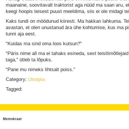
maanaine, soovitavalt traktorist aga nüüd ma saan aru, e
keegi hoopis teisest puust meeldima, siis ei ole midagi te
Kaks tundi on möödunud kiiresti. Ma hakkan lahkuma. Te
avastan, et olen unustanud ära ühe kohtumise, kus ma pi
tunni aja eest.
“Kuidas ma sind oma loos kutsun?”
“Päris nime all ma ei tahaks esineda, sest teisitimõtlejai
taga,” ütleb ta lõpuks.
“Pane mu nimeks lihtsalt poiss.”
Category:
Utoopia
Tagged:
Memokraat