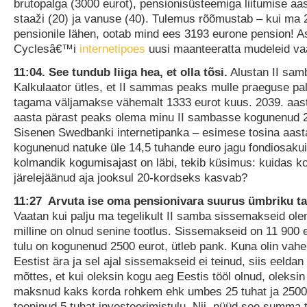
brutopalga (3000 eurot), pensionisüsteemiga liitumise aas
staaži (20) ja vanuse (40). Tulemus rõõmustab – kui ma 
pensionile lähen, ootab mind ees 3193 eurone pension! 
Cyclesâ€™i
internetipoes
uusi maanteeratta mudeleid v
11:04. See tundub liiga hea, et olla tõsi.
Alustan II samb
Kalkulaator ütles, et II sammas peaks mulle praeguse pa
tagama väljamakse vähemalt 1333 eurot kuus. 2039. aas
aasta pärast peaks olema minu II sambasse kogunenud 2
Sisenen Swedbanki internetipanka – esimese tosina aast
kogunenud natuke üle 14,5 tuhande euro jagu fondiosaku
kolmandik kogumisajast on läbi, tekib küsimus: kuidas 
järelejäänud aja jooksul 20-kordseks kasvab?
11:27 Arvuta ise oma pensionivara suurus ümbriku ta
Vaatan kui palju ma tegelikult II samba sissemakseid olen
milline on olnud senine tootlus. Sissemakseid on 11 900 e
tulu on kogunenud 2500 eurot, ütleb pank. Kuna olin vahep
Eestist ära ja sel ajal sissemakseid ei teinud, siis eeldan
mõttes, et kui oleksin kogu aeg Eestis tööl olnud, oleksin
maksnud kaks korda rohkem ehk umbes 25 tuhat ja 2500
teeninud 5 tuhat investeerimistulu. Nii, nüüd see summa 