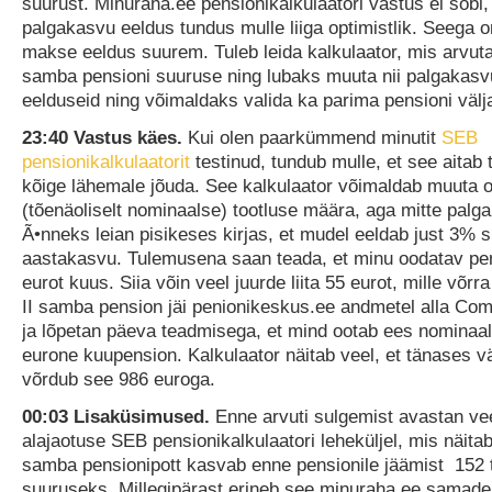
suurust. Minuraha.ee pensionikalkulaatori vastus ei sobi
palgakasvu eeldus tundus mulle liiga optimistlik. Seega 
makse eeldus suurem. Tuleb leida kalkulaator, mis arvutaks
samba pensioni suuruse ning lubaks muuta nii palgakasvu
eelduseid ning võimaldaks valida ka parima pensioni välj
23:40 Vastus käes.
Kui olen paarkümmend minutit
SEB
pensionikalkulaatorit
testinud, tundub mulle, et see aitab
kõige lähemale jõuda. See kalkulaator võimaldab muuta 
(tõenäoliselt nominaalse) tootluse määra, aga mitte palg
Ã•nneks leian pisikeses kirjas, et mudel eeldab just 3% 
aastakasvu. Tulemusena saan teada, et minu oodatav pe
eurot kuus. Siia võin veel juurde liita 55 eurot, mille võr
II samba pension jäi penionikeskus.ee andmetel alla C
ja lõpetan päeva teadmisega, et mind ootab ees nominaa
eurone kuupension. Kalkulaator näitab veel, et tänases v
võrdub see 986 euroga.
00:03 Lisaküsimused.
Enne arvuti sulgemist avastan ve
alajaotuse SEB pensionikalkulaatori leheküljel, mis näitab
samba pensionipott kasvab enne pensionile jäämist 152 
suuruseks. Millegipärast erineb see minuraha.ee samadel