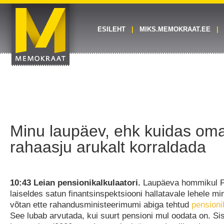
ESILEHT
MIKS.MEMOKRAAT.EE
Minu laupäev, ehk kuidas om
rahaasju arukalt korraldada
10:43 Leian pensionikalkulaatori.
Laupäeva hommikul F
laiseldes satun finantsinspektsiooni hallatavale lehele m
võtan ette rahandusministeerimumi abiga tehtud
pensioni
See lubab arvutada, kui suurt pensioni mul oodata on. Si