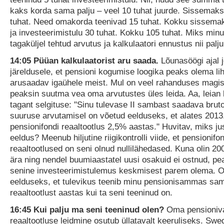
kaks korda sama palju – veel 10 tuhat juurde. Sissemaks
tuhat. Need omakorda teenivad 15 tuhat. Kokku sissemak
ja investeerimistulu 30 tuhat. Kokku 105 tuhat. Miks min
tagaküljel tehtud arvutus ja kalkulaatori ennustus nii palj
14:05 Püüan kalkulaatorist aru saada.
Lõunasöögi ajal 
järeldusele, et pensioni kogumise loogika peaks olema lih
arusaadav igaühele meist. Mul on veel rahanduses magis
peaksin suutma vea oma arvutustes üles leida. Aa, leian 
tagant selgituse: "Sinu tulevase II sambast saadava brut
suuruse arvutamisel on võetud eelduseks, et alates 2013
pensionifondi reaaltootlus 2,5% aastas." Huvitav, miks jus
eeldus? Meenub hiljutine riigikontrolli viide, et pensionifo
reaaltootlused on seni olnud nullilähedased. Kuna olin 20
ära ning nendel buumiaastatel uusi osakuid ei ostnud, p
senine investeerimistulemus keskmisest parem olema. O
eelduseks, et tulevikus teenib minu pensionisammas sam
reaaltootlust aastas kui ta seni teeninud on.
16:45 Kui palju ma seni teeninud olen?
Oma pensioniv
reaaltootluse leidmine osutub üllatavalt keeruliseks. Swe