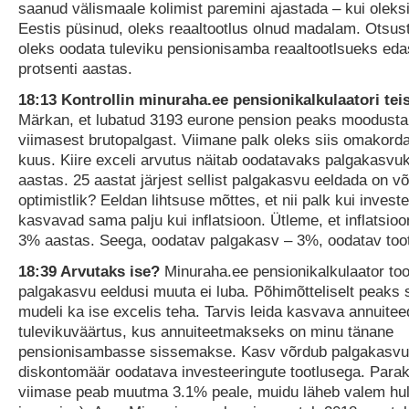
saanud välismaale kolimist paremini ajastada – kui oleks
Eestis püsinud, oleks reaaltootlus olnud madalam. Otsust
oleks oodata tuleviku pensionisamba reaaltootlsueks edas
protsenti aastas.
18:13 Kontrollin minuraha.ee pensionikalkulaatori teis
Märkan, et lubatud 3193 eurone pension peaks moodus
viimasest brutopalgast. Viimane palk oleks siis omakord
kuus. Kiire exceli arvutus näitab oodatavaks palgakasvu
aastas. 25 aastat järjest sellist palgakasvu eeldada on või
optimistlik? Eeldan lihtsuse mõttes, et nii palk kui invest
kasvavad sama palju kui inflatsioon. Ütleme, et inflatsio
3% aastas. Seega, oodatav palgakasv – 3%, oodatav too
18:39 Arvutaks ise?
Minuraha.ee pensionikalkulaator too
palgakasvu eeldusi muuta ei luba. Põhimõtteliselt peaks 
mudeli ka ise excelis teha. Tarvis leida kasvava annuitee
tulevikuväärtus, kus annuiteetmakseks on minu tänane
pensionisambasse sissemakse. Kasv võrdub palgakasvu
diskontomäär oodatava investeeringute tootlusega. Parak
viimase peab muutma 3.1% peale, muidu läheb valem hull