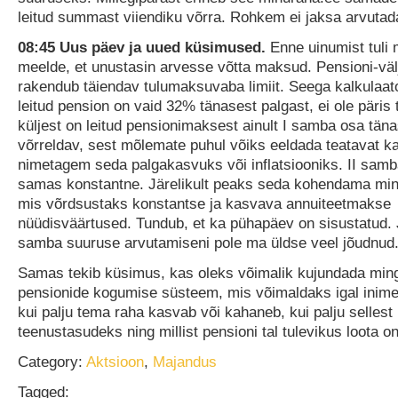
leitud summast viiendiku võrra. Rohkem ei jaksa arvutad
08:45 Uus päev ja uued küsimused.
Enne uinumist tuli 
meelde, et unustasin arvesse võtta maksud. Pensioni-vä
rakendub täiendav tulumaksuvaba limiit. Seega kalkulaato
leitud pension on vaid 32% tänasest palgast, ei ole päris 
küljest on leitud pensionimaksest ainult I samba osa tän
võrreldav, sest mõlemate puhul võiks eeldada teatavat k
nimetagem seda palgakasvuks või inflatsiooniks. II sam
samas konstantne. Järelikult peaks seda kohendama ming
mis võrdsustaks konstantse ja kasvava annuiteetmakse
nüüdisväärtused. Tundub, et ka pühapäev on sisustatud.
samba suuruse arvutamiseni pole ma üldse veel jõudnud
Samas tekib küsimus, kas oleks võimalik kujundada mingi
pensionide kogumise süsteem, mis võimaldaks igal inime
kui palju tema raha kasvab või kahaneb, kui palju sellest
teenustasudeks ning millist pensioni tal tulevikus loota o
Category:
Aktsioon
,
Majandus
Tagged: