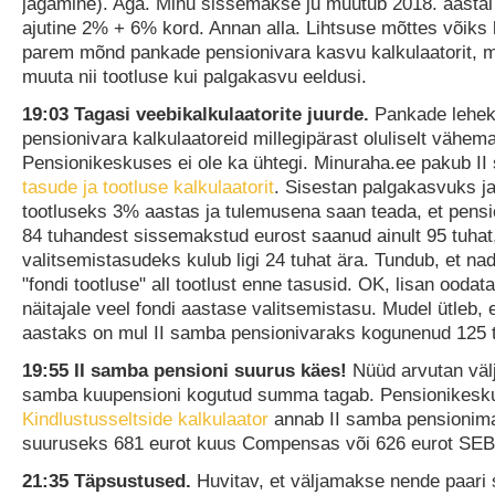
jagamine). Aga. Minu sissemakse ju muutub 2018. aastal 
ajutine 2% + 6% kord. Annan alla. Lihtsuse mõttes võiks
parem mõnd pankade pensionivara kasvu kalkulaatorit, 
muuta nii tootluse kui palgakasvu eeldusi.
19:03 Tagasi veebikalkulaatorite juurde.
Pankade lehek
pensionivara kalkulaatoreid millegipärast oluliselt vähem
Pensionikeskuses ei ole ka ühtegi. Minuraha.ee pakub II
tasude ja tootluse kalkulaatorit
. Sisestan palgakasvuks ja
tootluseks 3% aastas ja tulemusena saan teada, et pens
84 tuhandest sissemakstud eurost saanud ainult 95 tuhat,
valitsemistasudeks kulub ligi 24 tuhat ära. Tundub, et na
"fondi tootluse" all tootlust enne tasusid. OK, lisan oodat
näitajale veel fondi aastase valitsemistasu. Mudel ütleb, 
aastaks on mul II samba pensionivaraks kogunenud 125 t
19:55 II samba pensioni suurus käes!
Nüüd arvutan välj
samba kuupensioni kogutud summa tagab. Pensionikesk
Kindlustusseltside kalkulaator
annab II samba pensionim
suuruseks 681 eurot kuus Compensas või 626 eurot SEB
21:35 Täpsustused.
Huvitav, et väljamakse nende paari se