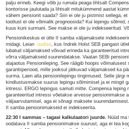
palju erineb. Keegi võib ju rumala peaga lihtsalt Compe
kontorisse jaulutada ja lihtsalt mitukümmend aastat küm
vähem pensionit saada? Siin ei ole ju pistmist sellega, et 
tootlust ei ole võimalik prognoosida? Kui lepingu sõlmid,
kuus kuni surmani. See makse ei ole ju indekseeritud. Võ
Pensionikeskus ei ütle II samba väljamaksete indekseer
midagi. Leian
uudise
, kus Indrek Holst SEB pangast ütleb
lubatud väljamaksed võivad erineda ka garanteeritud intres
võrra väljamakseid suurendatakse. Vaatan SEBi pensioni
alajaotus Pensionileping. See räägib hoopis võimalusest
garantiiperiood, mille jooksul jätkuvad väljamaksed ka pä
surma. Laen alla pensionilepingu tingimused. Selle järgi
kindlustusmakse suurus lepingu sõlmimisel ja ei mingit g
intressi. ERGO lepingus samuti mitte. Compensa leping m
garanteeritud intressi võetakse arvesse pensionimakse 
väljaarvutamisel, aga ei sõnagi maksete suurendamisest. 
II samba pensionimakseid ei indekseerita.
22:30 I sammas – tagasi kalkulaatori juurde.
Nüüd ma 
oodatava II samba pensionimakse suurust, aga ei tea ko