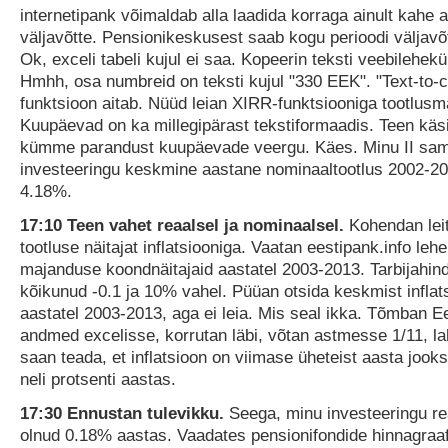
internetipank võimaldab alla laadida korraga ainult kahe 
väljavõtte. Pensionikeskusest saab kogu perioodi väljavõ
Ok, exceli tabeli kujul ei saa. Kopeerin teksti veebilehekül
Hmhh, osa numbreid on teksti kujul "330 EEK". "Text-to-
funktsioon aitab. Nüüd leian XIRR-funktsiooniga tootlusm
Kuupäevad on ka millegipärast tekstiformaadis. Teen käsi
kümme parandust kuupäevade veergu. Käes. Minu II sa
investeeringu keskmine aastane nominaaltootlus 2002-20
4.18%.
17:10 Teen vahet reaalsel ja nominaalsel.
Kohendan lei
tootluse näitajat inflatsiooniga. Vaatan eestipank.info lehe
majanduse koondnäitajaid aastatel 2003-2013. Tarbijahi
kõikunud -0.1 ja 10% vahel. Püüan otsida keskmist inflat
aastatel 2003-2013, aga ei leia. Mis seal ikka. Tõmban E
andmed excelisse, korrutan läbi, võtan astmesse 1/11, la
saan teada, et inflatsioon on viimase üheteist aasta jook
neli protsenti aastas.
17:30 Ennustan tulevikku.
Seega, minu investeeringu re
olnud 0.18% aastas. Vaadates pensionifondide hinnagraaf