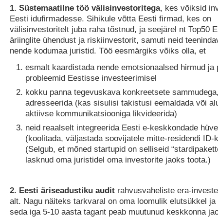
1. Süstemaatilne töö välisinvestoritega
, kes võiksid in
Eesti idufirmadesse. Sihikule võtta Eesti firmad, kes on
välisinvestoritelt juba raha tõstnud, ja seejärel nt Top50
äriinglite ühendust ja riskiinvestorit, samuti neid teeninda
nende kodumaa juristid. Töö eesmärgiks võiks olla, et
esmalt kaardistada nende emotsionaalsed hirmud ja p
probleemid Eestisse investeerimisel
kokku panna tegevuskava konkreetsete sammudega, 
adresseerida (kas sisulisi takistusi eemaldada või al
aktiivse kommunikatsiooniga likvideerida)
neid reaalselt integreerida Eesti e-keskkondade hüv
(koolitada, väljastada soovijatele mitte-residendi ID-k
(Selgub, et mõned startupid on selliseid “stardipakett
lasknud oma juristidel oma investorite jaoks toota.)
2. Eesti äriseadustiku audit
rahvusvaheliste era-investe
alt. Nagu näiteks tarkvaral on oma loomulik elutsükkel ja 
seda iga 5-10 aasta tagant peab muutunud keskkonna ja