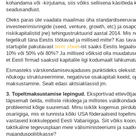
kohandama või -kirjutama, siis võiks sellisena käsitleda
seadusandlust.
Oleks paras üle vaadata maailmas üha standardiseeruva
investeerimisringide (seed, venture, growth, etc) ja osapoo
riskikapitalistid jne) tehingustruktuurid aastal 2014. Mis 
tegelikult täna Eestis töötavad ja millised mitte? Kas tav
startupile pakutavast
term sheet
-ist saaks Eestis legaalse
10% või 50% või 80%? Ja millised võiksid olla muudatus
et Eesti firmad saaksid kapitalile ligi kodumaalt lahkumat
Esmasteks värskendamisevajaduses punktideks oleksid:
nõukogu struktureerimine, negatiivse osakapitali keeld, o
maksustamine. Sealt edasi aktsiaklassid jm.
3. Topeltmaksustamise lepingud.
Eksportivad ettevõtj
täpsemalt öelda, milliste riikidega ja millistes valdkonda
probleemid kõige suuremad. Minu isiklik kogemus piirdub 
osariigiga, mis ei tunnista kõiki USA föderaalseid topel
vastaseid kokkuleppeid Eesti Vabariigiga. Siit võiks koor
taktikaline tegevusplaan meie välisministeeriumi ja saat
majanduspoliitikasse?