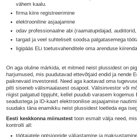
vähem kaalu.
firma kiire registreerimine
elektrooniline asjaajamine
odav professionaalne abi (raamatupidajad, audiitorid, 
targad ja veel suhteliselt soodsa palgatasemega tööt
ligipääs ELi toetusvahenditele oma arenduse kiiren
On aga oluline märkida, et mitmed neist plussidest on p
harjumused, mis puudutavad ettevõtjaid endid ja nende E
paiknevaid investoreid. Need aga kaotavad oma tugevuse 
pilti siseneb välismaalasest osapool. Välisinvestor või m
riigist palgatud tippjuht, kellel puudub varasem kogemus 
seadustega ja ID-kaart elektroonilise asjaajamise nautimi
suudaks täna enamikku neist plussidest loetleda ega isegi
Eesti keskkonna miinustest
toon esmalt välja need, mis 
kontrolli all:
töötajatele optsioonide väljastamine ja maksustamine