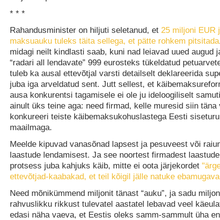
* * *
Rahandusminister on hiljuti seletanud, et
25 miljoni EUR 
maksuauku tuleks täita sellega, et pätte rohkem pitsitada
midagi neilt kindlasti saab, kuni nad leiavad uued augud 
“radari all lendavate” 999 eurosteks tükeldatud petuarve
tuleb ka ausal ettevõtjal varsti detailselt deklareerida s
juba iga arveldatud sent. Jutt sellest, et käibemaksuref
ausa konkurentsi tagamisele ei ole ju ideloogiliselt samuti
ainult üks teine aga: need firmad, kelle muresid siin täna
konkureeri teiste käibemaksukohuslastega Eesti siseturu
maailmaga.
Meelde kipuvad vanasõnad lapsest ja pesuveest või raium
laastude lendamisest. Ja see noortest firmadest laastud
protsess juba kahjuks käib, mitte ei oota järjekordet
"ärge
ettevõtjad-kaabakad, et teil kõigil jälle natuke ebamugav
Need mõnikümmend miljonit tänast “auku”, ja sadu miljon
rahvuslikku rikkust tulevatel aastatel lebavad veel käeul
edasi näha vaeva, et Eestis oleks samm-sammult üha en