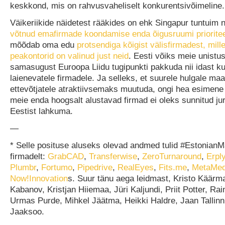
keskkond, mis on rahvusvaheliselt konkurentsivõimeline.
Väikeriikide näidetest rääkides on ehk Singapur tuntuim 
võtnud emafirmade koondamise enda õigusruumi priorite
mõõdab oma edu
protsendiga kõigist välisfirmadest, mill
peakontorid on valinud just neid
. Eesti võiks meie unistu
samasugust Euroopa Liidu tugipunkti pakkuda nii idast ku
laienevatele firmadele. Ja selleks, et suurele hulgale ma
ettevõtjatele atraktiivsemaks muutuda, ongi hea esimene 
meie enda hoogsalt alustavad firmad ei oleks sunnitud jurii
Eestist lahkuma.
—
* Selle posituse aluseks olevad andmed tulid #EstonianMa
firmadelt:
GrabCAD
,
Transferwise
,
ZeroTurnaround
,
Erpl
Plumbr
,
Fortumo
,
Pipedrive
,
RealEyes
,
Fits.me
,
MetaMe
Now!Innovation
s. Suur tänu aega leidmast, Kristo Käärm
Kabanov, Kristjan Hiiemaa, Jüri Kaljundi, Priit Potter, Ra
Urmas Purde, Mihkel Jäätma, Heikki Haldre, Jaan Tallinn 
Jaaksoo.