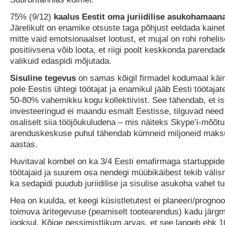
75% (9/12)
kaalus Eestit oma juriidilise asukohamaana
Järelikult on enamike otsuste taga põhjust eeldada kainet
mitte vaid emotsionaalset lootust, et mujal on rohi roheli
positiivsena võib loota, et riigi poolt keskkonda parenda
valikuid edaspidi mõjutada.
Sisuline tegevus
on samas kõigil firmadel kodumaal käi
pole Eestis ühtegi töötajat ja enamikul jääb Eesti töötaja
50-80% vahemikku kogu kollektiivist. See tähendab, et ise
investeeringud ei maandu esmalt Eestisse, tilguvad need
osaliselt siia tööjõukuludena – mis näiteks Skype’i-mõõt
arenduskeskuse puhul tähendab kümneid miljoneid maks
aastas.
Huvitaval kombel on ka 3/4 Eesti emafirmaga startuppide
töötajaid ja suurem osa nendegi müübikäibest tekib välis
ka sedapidi puudub juriidilise ja sisulise asukoha vahel t
Hea on kuulda, et keegi küsistletutest ei planeeri/progno
toimuva äritegevuse (peamiselt tootearendus) kadu järgm
jooksul. Kõige pessimistlikum arvas, et see langeb ehk 