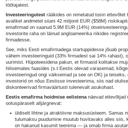
töötajatest.
Investeeringutest
rääkides on nimetatud tosin ettevõtet 
avalikel andmetel siiani 42 miljonit EUR ($58M) riskikapita
emafirmad on saanud 5.9M EUR (14%) otseinvesteering
investorite raha on läinud angloameerika riikides registre
firmadesse.
See, miks Eesti emafirmadega startuppidesse jõuab propo
vähem investeeringuid (33% firmadest sai 14% rahast), on
uurimist. Hüpoteesidena pakun, et firmasid kolitakse muj
hilisemates faasides (s.t Eestis olevad varasemad, kõige
investeeringud ongi väiksemad ja see on OK) ja teiseks, 
investorid on nõus Eestisse investeerima, siis nad olulise
diskonteerivad firmaväärtusti tulenevalt asukohast.
Eestis emafirma hoidmise eelistena
näevad ettevõtjad
ootuspäraselt alljärgnevat:
üldiselt lihtne ja atraktiivne maksusüsteem. Samas nt
tulumaksu puudumine muutub huvitavaks alles siis, k
on hakanud kasumit teenima — ja omab firma asutam