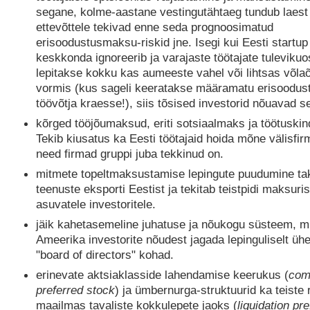
segane, kolme-aastane vestingutähtaeg tundub laest
ettevõttele tekivad enne seda prognoosimatud
erisoodustusmaksu-riskid jne. Isegi kui Eesti startu
keskkonda ignoreerib ja varajaste töötajate tuleviku
lepitakse kokku kas aumeeste vahel või lihtsas võlaõ
vormis (kus sageli keeratakse määramatu erisoodust
töövõtja kraesse!), siis tõsised investorid nõuavad se
kõrged tööjõumaksud, eriti sotsiaalmaks ja töötuskin
Tekib kiusatus ka Eesti töötajaid hoida mõne välisfirm
need firmad gruppi juba tekkinud on.
mitmete topeltmaksustamise lepingute puudumine tak
teenuste eksporti Eestist ja tekitab teistpidi maksuri
asuvatele investoritele.
jäik kahetasemeline juhatuse ja nõukogu süsteem, m
Ameerika investorite nõudest jagada lepinguliselt üh
"board of directors" kohad.
erinevate aktsiaklasside lahendamise keerukus (
com
preferred stock
) ja ümbernurga-struktuurid ka teiste r
maailmas tavaliste kokkulepete jaoks (
liquidation pr