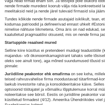
väga head firmad enam siin. Ja teistpidi pole olukord loot
nende firmade muredest koorub välja rida konkreetseid l
meelitaksid neid ja nende järel tulevaid firmasid siia jääm
Tundes kõikide nende firmade asutajaid isiklikult, tean, 
kodumaa patrioodid ja defineerivad ennast uhkelt #Eston
nimelise nähtuse liikmetena. Oma äris on nad edukad, se
kaalutletud pragmaatilisi otsuseid, mis on nende firma ja
Startuppide reaalsed mured
Selline kiire küsitlus ei pretendeeri muidugi teadustööle (
majandus- või ökonoomikamagistrant tahaks selle tõsiselt
oleks see ainult tore), aga mõned suundumused tõusid siis
pinnale:
Juriidiline peakontor ehk emafirma
on see keha, millel
teised rahvusvahelise firma moodustavad tütarfirmad-kon
laekub investorite raha ja konsolideeritakse käive. Selle
optsioonid töötajatel ja võimaliku lõpptulemuse korral mü
noteeritakse see börsil. Eestis on juriidiline peakontor v
küsitletud firmadest (4/12). Ameerika Ühendriikides viiel 
Suurbritannias kolmel.