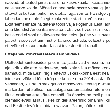
näevad, et teatud piirist suurema kasvukapitali kaasamis
neile surve kolida. Mõneti on see meie noore vabariigi j
ettevõtluskultuuri puhul mõistetav, aga samas ka selgelt 
lahendamine ei ole ühegi konkreetse startupi võimuses.
Ekstreemsemate näidetena toodi välja kogemus Eesti ad
oma kliendist Ameerika investorit aktiivselt veenis, miks 
keskkond ei sobi riskiinvesteeringuteks, ja ühe välisinve
pärast iseseisvat uurimist ei tahtnud uskuda, et Eestis p
ettevõtetel kasumimaks tagasi investeeritud rahalt.
Ettepanek konkreetseteks sammudeks
Ülaltoodut sünteesides ja et mitte jääda vaid virisema, n
ajal kriitikuile ette heidetakse, pakuksin välja mõned kon
sammud, mida Eesti riigis ettevõtluskeskkonna eest hea
inimesed võiksid tõsta kõrgele kohale oma 2014 aasta tö
Vabandan, kui sel nimekirjal on mõnevõrra “tehtagu!”-mai
ma kardan, et sellise mastaabiga süstemaatilisi reforme r
ükski erafirma ette võtta omapäi. Ja õnneks on meil piisa
olemasolevaid asutusi, kes on deklareerinud oma huvi ku
nad Eesti ettevõtteid aidata saavad. Palun, näiteks nii: