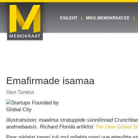
ESILEHT
MIKS.MEMOKRAAT.EE
Emafirmade isamaa
Sten Tamkivi
Illustratsioon: maailma stratuppide sünnilinnad Crunchba
andmebaasis. Richard Florida artiklist
The New Global Sta
Paar nädalat tagasi tuli mul mõelda paari uue ettevõtte st