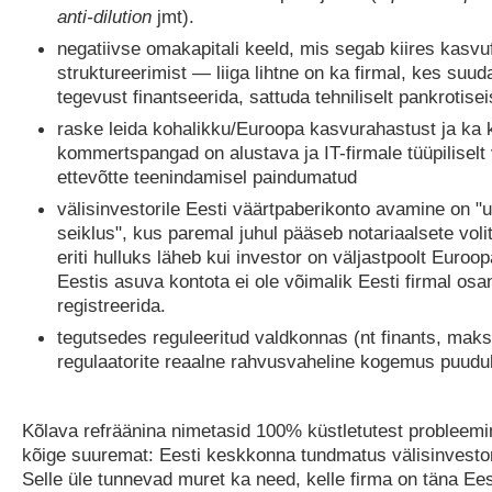
anti-dilution
jmt).
negatiivse omakapitali keeld, mis segab kiires kasvu
struktureerimist — liiga lihtne on ka firmal, kes suu
tegevust finantseerida, sattuda tehniliselt pankrotisei
raske leida kohalikku/Euroopa kasvurahastust ja ka 
kommertspangad on alustava ja IT-firmale tüüpiliselt
ettevõtte teenindamisel paindumatud
välisinvestorile Eesti väärtpaberikonto avamine on 
seiklus", kus paremal juhul pääseb notariaalsete voli
eriti hulluks läheb kui investor on väljastpoolt Euroop
Eestis asuva kontota ei ole võimalik Eesti firmal os
registreerida.
tegutsedes reguleeritud valdkonnas (nt finants, maks
regulaatorite reaalne rahvusvaheline kogemus puudul
Kõlava refräänina nimetasid 100% küstletutest probleemi
kõige suuremat: Eesti keskkonna tundmatus välisinvestor
Selle üle tunnevad muret ka need, kelle firma on täna Ees