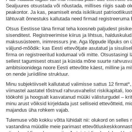
Sealjuures otsustada või nõustada, millises riigis saab 
peakontor. Ja kas, peamiselt enda isiklikust patriootlikust
lähtuvalt õnnestuks kallutada need firmad registreeruma 
Otsus Eestisse täna firmat teha koosneb paljudest pisike
sisenditest. Registreerimise kiirus ja lihtsus, halduskulud
maksusüsteem, inimressurs jne. Aga lõppude lõpuks on 
väljund-mõõdik: kas Eesti ettevõtjate asutatud ja sisulise
firma on registreeritud kodumaal või mitte. Otsustasingi 
sellest tagumisest otsast ja küsida mõne suurte rahvusva
ambitsioonidega noore Eesti ettevõtte käest, milline ja mik
on nende juriidiline struktuur.
Minu subjektiivselt kallutatud valimisse sattus 12 firmat*
viimastel aastatel tõstnud rahvusvahelist riskikapitali, l
töökohti ja hoogsalt kasvatanud müüki välisturgudel – kri
minu arust võiksid kirjeldada just selliseid ettevõtteid, mi
majandus üha rohkem vajab.
Tulemuse võib kokku võtta lühidalt nii: olukord on selles 
vastandina müüdile meie parimast ettevõtluskeskkonnast,