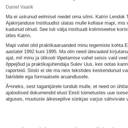
Daniel Vaarik
Ma ei uskunud eelmisel reedel oma silmi. Katrin Lendok T
Ajakirjanduse Instituudist ulatas mulle kollase mapi, mis o
kadunud olnud. See tuli välja instituudi kolimiseelse kori
ütles Katrin.
Mapi vahel olid praktikaaruanded minu tegemiste kohta 
aastatel 1992 kuni 1995. Ma olin need ülevaated kirjutanud
ajal, mil minu ja ülikooli lõpetamise vahel seisis vaid vee
õppejõud ja praktikajuhendaja Sulev Uus, kes ootas kanna
raporteid. Siiski ei ole ma neis tekstides keskendunud va
faktidele ega formaalsele aruandlusele.
Ã•nneks, sest tagantjärele tundub mulle, et need on ühtla
ajaloolised dokumendid elust Eesti toimetustes uue ises
alguses, muutuste äikesepilve sünkjas varjus sähvivate 