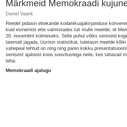
Märkmeid Memokraadi kujune
Daniel Vaarik
Reedel pidasin ettekande kodanikuajakirjanduse konveren
kuid esinemist ette valmistades tuli mulle meelde, et M
20. novembril kolmeseks. Selle puhul võiks seniseid kog
laiemalt jagada. Uurisin statistikat, tuletasin meelde kõiki
vahepeal tehtud on ning ning panin kokku presentatsioo
senisest ajaloost koos soovitustega neile, kes tahavad m
teha.
Memokraadi ajalugu