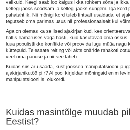
valikuid. Keegi saab loo käigus ikka rohkem sõna ja ikka
kellegi jaoks soodsam ja kellegi jaoks süngem. Iga kord p
pahatahtlik. Nii mõnigi kord tuleb lihtsalt usaldada, et ajak
tegutseb oma parimas usus nii professionaalselt kui võim
Aga on olemas ka sellised ajakirjanikud, kes orienteeruva
hallis hämaruses väga hästi, kuid kasutavad oma oskusi 
luua populistlikke konflikte või proovida lugu müüa nagu k
küttepuid. Telesaate reiting või aktsionäride rahakoti oo
veel oma panuse ja nii see läheb.
Kuidas siis aru saada, kust jookseb manipulatsiooni ja i
ajakirjanikutöö piir? Allpool kirjeldan mõningaid enim levi
manipulatsioonilisi olukordi.
Kuidas masintõlge muudab pil
Eestist?