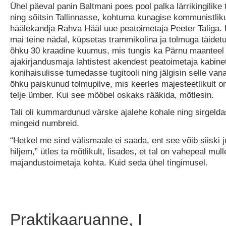
Ühel päeval panin Baltmani poes pool palka lärrikingilike 
ning sõitsin Tallinnasse, kohtuma kunagise kommunistliku
häälekandja Rahva Hääl uue peatoimetaja Peeter Taliga. Ku
mai teine nädal, küpsetas trammikolina ja tolmuga täidet
õhku 30 kraadine kuumus, mis tungis ka Pärnu maanteel
ajakirjandusmaja lahtistest akendest peatoimetaja kabinett
konihaisulisse tumedasse tugitooli ning jälgisin selle vana
õhku paiskunud tolmupilve, mis keerles majesteetlikult om
telje ümber. Kui see mööbel oskaks rääkida, mõtlesin.
Tali oli kummardunud värske ajalehe kohale ning sirgelda
mingeid numbreid.
“Hetkel me sind välismaale ei saada, ent see võib siiski
hiljem,” ütles ta mõtlikult, lisades, et tal on vahepeal mu
majandustoimetaja kohta. Kuid seda ühel tingimusel.
Praktikaaruanne, I