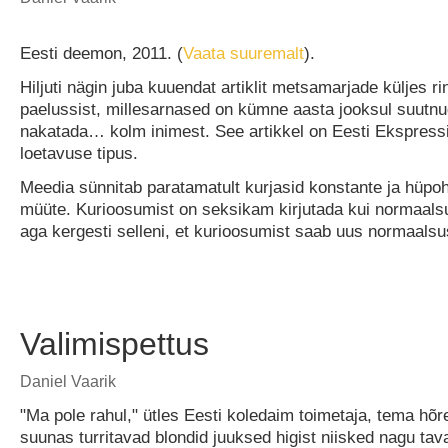
Eesti deemon, 2011. (
Vaata suuremalt
).
Hiljuti nägin juba kuuendat artiklit metsamarjade küljes ri
paelussist, millesarnased on kümne aasta jooksul suutnu
nakatada… kolm inimest. See artikkel on Eesti Ekspressi 
loetavuse tipus.
Meedia sünnitab paratamatult kurjasid konstante ja hüpoho
müüte. Kurioosumist on seksikam kirjutada kui normaalsu
aga kergesti selleni, et kurioosumist saab uus normaals
Valimispettus
Daniel Vaarik
"Ma pole rahul," ütles Eesti koledaim toimetaja, tema hõr
suunas turritavad blondid juuksed higist niisked nagu tava