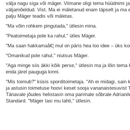
välja nagu siga või mäger. Viimane oligi tema hüüdnimi ja
väljamõeldud. Vist. Ma ei mäletanud enam täpselt ja ma e
palju Mäger teadis või mäletas.
"Ma võin rohkem pingutada," ütlesin mina.
"Peatoimetaja pole ka rahul," ütles Mäger.
"Ma saan hakkamaâ€¦ mul on päris hea loo idee – üks ko
"Omanikud pole rahul," niutsus Mäger.
"Aga minge siis äkki kõik perse," ütlesin ma ja lõin tema 
enda järel pauguga kinni.
"Mis toimub?" küsis sporditoimetaja. "Ah ei midagi, sain k
ja astusin toimetuse hoovi keset sooja vananaistesuvist T
Tänavale jõudes helistasin oma parimale sõbrale Adrianil
Standard. "Mäger lasi mu lahti," ütlesin.