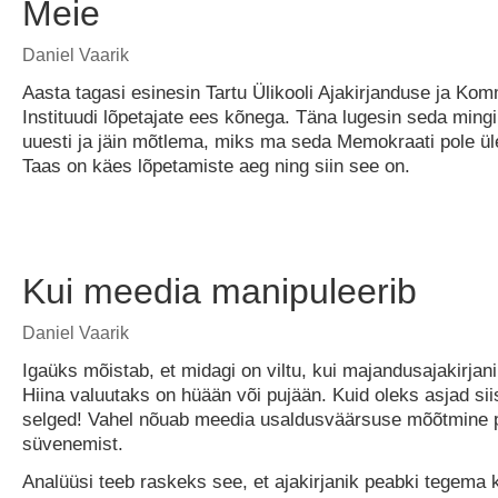
Meie
Daniel Vaarik
Aasta tagasi esinesin Tartu Ülikooli Ajakirjanduse ja Ko
Instituudi lõpetajate ees kõnega. Täna lugesin seda mingi
uuesti ja jäin mõtlema, miks ma seda Memokraati pole ül
Taas on käes lõpetamiste aeg ning siin see on.
Kui meedia manipuleerib
Daniel Vaarik
Igaüks mõistab, et midagi on viltu, kui majandusajakirjanik
Hiina valuutaks on hüään või pujään. Kuid oleks asjad siis 
selged! Vahel nõuab meedia usaldusväärsuse mõõtmine p
süvenemist.
Analüüsi teeb raskeks see, et ajakirjanik peabki tegema k