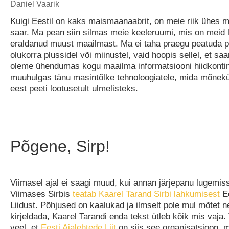
Daniel Vaarik
Kuigi Eestil on kaks maismaanaabrit, on meie riik ühes mõ
saar. Ma pean siin silmas meie keeleruumi, mis on meid l
eraldanud muust maailmast. Ma ei taha praegu peatuda pi
olukorra plussidel või miinustel, vaid hoopis sellel, et s
oleme ühendumas kogu maailma informatsiooni hiidkonti
muuhulgas tänu masintõlke tehnoloogiatele, mida mõne
eest peeti lootusetult ulmelisteks.
Põgene, Sirp!
Viimasel ajal ei saagi muud, kui annan järjepanu lugemiss
Viimases Sirbis
teatab Kaarel Tarand Sirbi lahkumisest
Ee
Liidust. Põhjused on kaalukad ja ilmselt pole mul mõtet ne
kirjeldada, Kaarel Tarandi enda tekst ütleb kõik mis vaja
veel, et
Eesti Ajalehtede Liit
on siis see organisatsioon, 